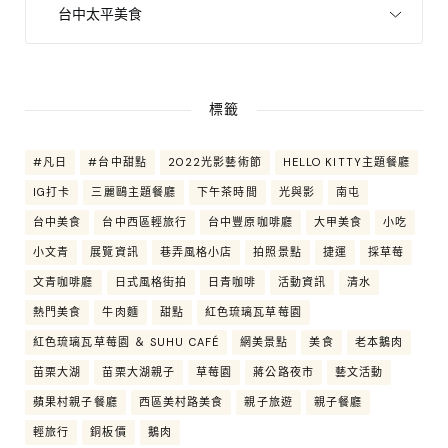
標籤
#凡日
#台中甜點
2022光影藝術節
HELLO KITTY主題餐廳
IG打卡
三麗鷗主題餐廳
下午茶時間
光與影
南屯
台中美食
台中西區輕旅行
台中豐原咖啡廳
大甲美食
小吃
小文青
展覽資訊
巷弄風格小店
拍照景點
捷運
採草莓
文青咖啡廳
日式風格街拍
日青咖啡
活動資訊
清水
熱門美食
牛肉麵
甜點
紅色琉璃瓦草莓園
紅色琉璃瓦草莓園 ＆ SUHU CAFÉ
網美景點
美食
老本鵝肉
苗栗大湖
苗栗大湖親子
草莓園
蔣公路夜市
藝文活動
蘋果村親子餐廳
西區美村路美食
親子旅遊
親子餐廳
輕旅行
銅板價
鵝肉