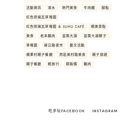
活動資訊
清水
熱門美食
牛肉麵
甜點
紅色琉璃瓦草莓園
紅色琉璃瓦草莓園 ＆ SUHU CAFÉ
網美景點
美食
老本鵝肉
苗栗大湖
苗栗大湖親子
草莓園
蔣公路夜市
藝文活動
蘋果村親子餐廳
西區美村路美食
親子旅遊
親子餐廳
輕旅行
銅板價
鵝肉
吃步玩FACEBOOK
INSTAGRAM