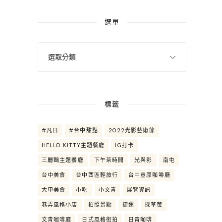
選單
標籤
#凡日
#台中甜點
2022光影藝術節
HELLO KITTY主題餐廳
IG打卡
三麗鷗主題餐廳
下午茶時間
光與影
南屯
台中美食
台中西區輕旅行
台中豐原咖啡廳
大甲美食
小吃
小文青
展覽資訊
巷弄風格小店
拍照景點
捷運
採草莓
文青咖啡廳
日式風格街拍
日青咖啡