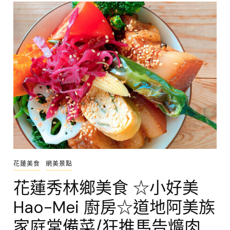
花蓮美食
網美景點
花蓮秀林鄉美食 ☆小好美
Hao-Mei 廚房☆道地阿美族
家庭常備菜/狂推馬告爌肉