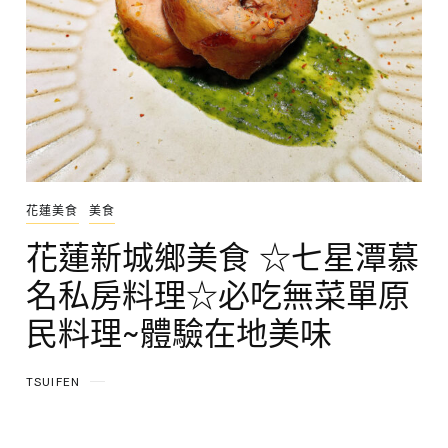
花蓮美食
美食
花蓮新城鄉美食 ☆七星潭慕
名私房料理☆必吃無菜單原
民料理~體驗在地美味
TSUIFEN