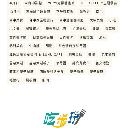
#凡日
#台中甜點
2022光影藝術節
HELLO KITTY主題餐廳
IG打卡
三麗鷗主題餐廳
下午茶時間
光與影
南屯
台中美食
台中西區輕旅行
台中豐原咖啡廳
大甲美食
小吃
小文青
展覽資訊
巷弄風格小店
拍照景點
捷運
採草莓
文青咖啡廳
日式風格街拍
日青咖啡
活動資訊
清水
熱門美食
牛肉麵
甜點
紅色琉璃瓦草莓園
紅色琉璃瓦草莓園 ＆ SUHU CAFÉ
網美景點
美食
老本鵝肉
苗栗大湖
苗栗大湖親子
草莓園
蔣公路夜市
藝文活動
蘋果村親子餐廳
西區美村路美食
親子旅遊
親子餐廳
輕旅行
銅板價
鵝肉