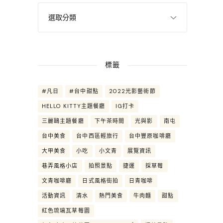
標籤
#凡日
#台中甜點
2022光影藝術節
HELLO KITTY主題餐廳
IG打卡
三麗鷗主題餐廳
下午茶時間
光與影
南屯
台中美食
台中西區輕旅行
台中豐原咖啡廳
大甲美食
小吃
小文青
展覽資訊
巷弄風格小店
拍照景點
捷運
採草莓
文青咖啡廳
日式風格街拍
日青咖啡
活動資訊
清水
熱門美食
牛肉麵
甜點
紅色琉璃瓦草莓園