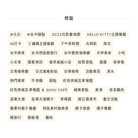
標籤
#凡日
#台中甜點
2022光影藝術節
HELLO KITTY主題餐廳
IG打卡
三麗鷗主題餐廳
下午茶時間
光與影
南屯
台中美食
台中西區輕旅行
台中豐原咖啡廳
大甲美食
小吃
小文青
展覽資訊
巷弄風格小店
拍照景點
捷運
採草莓
文青咖啡廳
日式風格街拍
日青咖啡
活動資訊
清水
熱門美食
牛肉麵
甜點
紅色琉璃瓦草莓園
紅色琉璃瓦草莓園 ＆ SUHU CAFÉ
網美景點
美食
老本鵝肉
苗栗大湖
苗栗大湖親子
草莓園
蔣公路夜市
藝文活動
蘋果村親子餐廳
西區美村路美食
親子旅遊
親子餐廳
輕旅行
銅板價
鵝肉