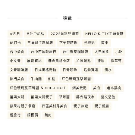
標籤
#凡日
#台中甜點
2022光影藝術節
HELLO KITTY主題餐廳
IG打卡
三麗鷗主題餐廳
下午茶時間
光與影
南屯
台中美食
台中西區輕旅行
台中豐原咖啡廳
大甲美食
小吃
小文青
展覽資訊
巷弄風格小店
拍照景點
捷運
採草莓
文青咖啡廳
日式風格街拍
日青咖啡
活動資訊
清水
熱門美食
牛肉麵
甜點
紅色琉璃瓦草莓園
紅色琉璃瓦草莓園 ＆ SUHU CAFÉ
網美景點
美食
老本鵝肉
苗栗大湖
苗栗大湖親子
草莓園
蔣公路夜市
藝文活動
蘋果村親子餐廳
西區美村路美食
親子旅遊
親子餐廳
輕旅行
銅板價
鵝肉