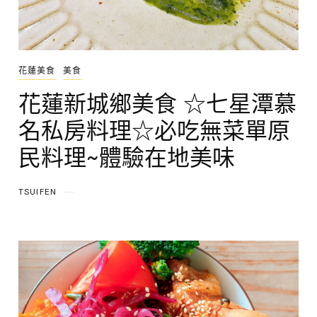
花蓮美食
美食
花蓮新城鄉美食 ☆七星潭慕
名私房料理☆必吃無菜單原
民料理~體驗在地美味
TSUIFEN