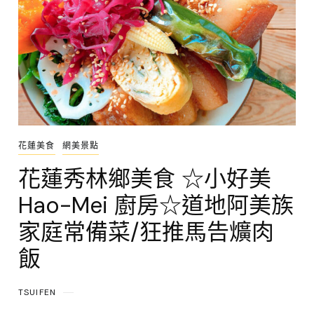
花蓮美食
網美景點
花蓮秀林鄉美食 ☆小好美
Hao-Mei 廚房☆道地阿美族
家庭常備菜/狂推馬告爌肉
飯
TSUIFEN