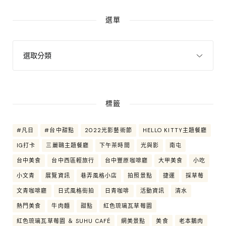
選單
標籤
#凡日
#台中甜點
2022光影藝術節
HELLO KITTY主題餐廳
IG打卡
三麗鷗主題餐廳
下午茶時間
光與影
南屯
台中美食
台中西區輕旅行
台中豐原咖啡廳
大甲美食
小吃
小文青
展覽資訊
巷弄風格小店
拍照景點
捷運
採草莓
文青咖啡廳
日式風格街拍
日青咖啡
活動資訊
清水
熱門美食
牛肉麵
甜點
紅色琉璃瓦草莓園
紅色琉璃瓦草莓園 ＆ SUHU CAFÉ
網美景點
美食
老本鵝肉