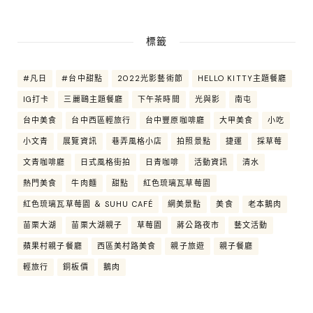
標籤
#凡日
#台中甜點
2022光影藝術節
HELLO KITTY主題餐廳
IG打卡
三麗鷗主題餐廳
下午茶時間
光與影
南屯
台中美食
台中西區輕旅行
台中豐原咖啡廳
大甲美食
小吃
小文青
展覽資訊
巷弄風格小店
拍照景點
捷運
採草莓
文青咖啡廳
日式風格街拍
日青咖啡
活動資訊
清水
熱門美食
牛肉麵
甜點
紅色琉璃瓦草莓園
紅色琉璃瓦草莓園 ＆ SUHU CAFÉ
網美景點
美食
老本鵝肉
苗栗大湖
苗栗大湖親子
草莓園
蔣公路夜市
藝文活動
蘋果村親子餐廳
西區美村路美食
親子旅遊
親子餐廳
輕旅行
銅板價
鵝肉