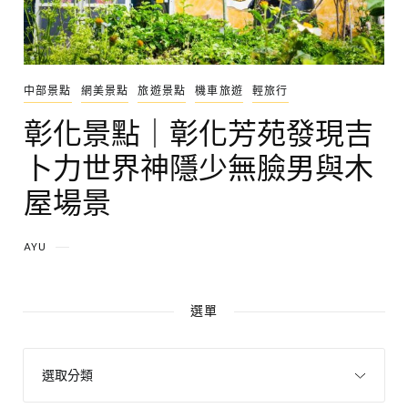
中部景點
網美景點
旅遊景點
機車旅遊
輕旅行
彰化景點｜彰化芳苑發現吉
卜力世界神隱少無臉男與木
屋場景
AYU
選單