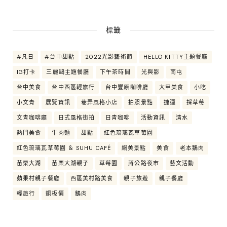
標籤
#凡日
#台中甜點
2022光影藝術節
HELLO KITTY主題餐廳
IG打卡
三麗鷗主題餐廳
下午茶時間
光與影
南屯
台中美食
台中西區輕旅行
台中豐原咖啡廳
大甲美食
小吃
小文青
展覽資訊
巷弄風格小店
拍照景點
捷運
採草莓
文青咖啡廳
日式風格街拍
日青咖啡
活動資訊
清水
熱門美食
牛肉麵
甜點
紅色琉璃瓦草莓園
紅色琉璃瓦草莓園 ＆ SUHU CAFÉ
網美景點
美食
老本鵝肉
苗栗大湖
苗栗大湖親子
草莓園
蔣公路夜市
藝文活動
蘋果村親子餐廳
西區美村路美食
親子旅遊
親子餐廳
輕旅行
銅板價
鵝肉