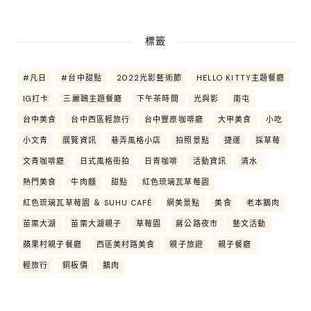
標籤
#凡日
#台中甜點
2022光影藝術節
HELLO KITTY主題餐廳
IG打卡
三麗鷗主題餐廳
下午茶時間
光與影
南屯
台中美食
台中西區輕旅行
台中豐原咖啡廳
大甲美食
小吃
小文青
展覽資訊
巷弄風格小店
拍照景點
捷運
採草莓
文青咖啡廳
日式風格街拍
日青咖啡
活動資訊
清水
熱門美食
牛肉麵
甜點
紅色琉璃瓦草莓園
紅色琉璃瓦草莓園 ＆ SUHU CAFÉ
網美景點
美食
老本鵝肉
苗栗大湖
苗栗大湖親子
草莓園
蔣公路夜市
藝文活動
蘋果村親子餐廳
西區美村路美食
親子旅遊
親子餐廳
輕旅行
銅板價
鵝肉