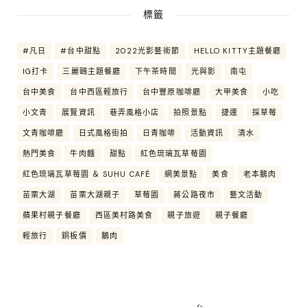
標籤
#凡日
#台中甜點
2022光影藝術節
HELLO KITTY主題餐廳
IG打卡
三麗鷗主題餐廳
下午茶時間
光與影
南屯
台中美食
台中西區輕旅行
台中豐原咖啡廳
大甲美食
小吃
小文青
展覽資訊
巷弄風格小店
拍照景點
捷運
採草莓
文青咖啡廳
日式風格街拍
日青咖啡
活動資訊
清水
熱門美食
牛肉麵
甜點
紅色琉璃瓦草莓園
紅色琉璃瓦草莓園 ＆ SUHU CAFÉ
網美景點
美食
老本鵝肉
苗栗大湖
苗栗大湖親子
草莓園
蔣公路夜市
藝文活動
蘋果村親子餐廳
西區美村路美食
親子旅遊
親子餐廳
輕旅行
銅板價
鵝肉