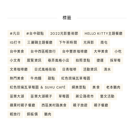
標籤
#凡日
#台中甜點
2022光影藝術節
HELLO KITTY主題餐廳
IG打卡
三麗鷗主題餐廳
下午茶時間
光與影
南屯
台中美食
台中西區輕旅行
台中豐原咖啡廳
大甲美食
小吃
小文青
展覽資訊
巷弄風格小店
拍照景點
捷運
採草莓
文青咖啡廳
日式風格街拍
日青咖啡
活動資訊
清水
熱門美食
牛肉麵
甜點
紅色琉璃瓦草莓園
紅色琉璃瓦草莓園 ＆ SUHU CAFÉ
網美景點
美食
老本鵝肉
苗栗大湖
苗栗大湖親子
草莓園
蔣公路夜市
藝文活動
蘋果村親子餐廳
西區美村路美食
親子旅遊
親子餐廳
輕旅行
銅板價
鵝肉