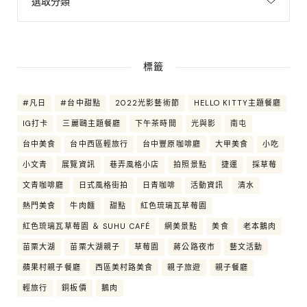
標籤
#凡日
#台中甜點
2022光影藝術節
HELLO KITTY主題餐廳
IG打卡
三麗鷗主題餐廳
下午茶時間
光與影
南屯
台中美食
台中西區輕旅行
台中豐原咖啡廳
大甲美食
小吃
小文青
展覽資訊
巷弄風格小店
拍照景點
捷運
採草莓
文青咖啡廳
日式風格街拍
日青咖啡
活動資訊
清水
熱門美食
牛肉麵
甜點
紅色琉璃瓦草莓園
紅色琉璃瓦草莓園 ＆ SUHU CAFÉ
網美景點
美食
老本鵝肉
苗栗大湖
苗栗大湖親子
草莓園
蔣公路夜市
藝文活動
蘋果村親子餐廳
西區美村路美食
親子旅遊
親子餐廳
輕旅行
銅板價
鵝肉