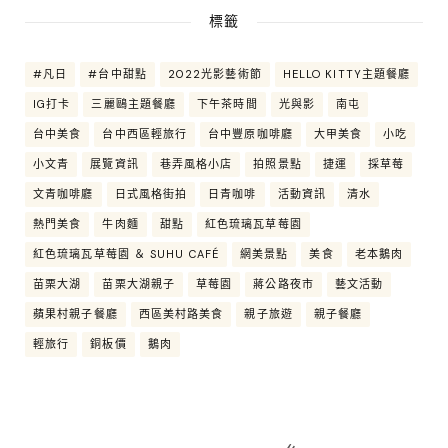
標籤
#凡日
#台中甜點
2022光影藝術節
HELLO KITTY主題餐廳
IG打卡
三麗鷗主題餐廳
下午茶時間
光與影
南屯
台中美食
台中西區輕旅行
台中豐原咖啡廳
大甲美食
小吃
小文青
展覽資訊
巷弄風格小店
拍照景點
捷運
採草莓
文青咖啡廳
日式風格街拍
日青咖啡
活動資訊
清水
熱門美食
牛肉麵
甜點
紅色琉璃瓦草莓園
紅色琉璃瓦草莓園 ＆ SUHU CAFÉ
網美景點
美食
老本鵝肉
苗栗大湖
苗栗大湖親子
草莓園
蔣公路夜市
藝文活動
蘋果村親子餐廳
西區美村路美食
親子旅遊
親子餐廳
輕旅行
銅板價
鵝肉