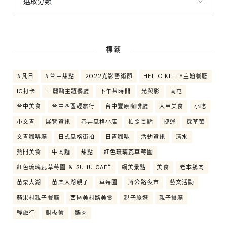
標籤
#凡日
#台中甜點
2022光影藝術節
HELLO KITTY主題餐廳
IG打卡
三麗鷗主題餐廳
下午茶時間
光與影
南屯
台中美食
台中西區輕旅行
台中豐原咖啡廳
大甲美食
小吃
小文青
展覽資訊
巷弄風格小店
拍照景點
捷運
採草莓
文青咖啡廳
日式風格街拍
日青咖啡
活動資訊
清水
熱門美食
牛肉麵
甜點
紅色琉璃瓦草莓園
紅色琉璃瓦草莓園 ＆ SUHU CAFÉ
網美景點
美食
老本鵝肉
苗栗大湖
苗栗大湖親子
草莓園
蔣公路夜市
藝文活動
蘋果村親子餐廳
西區美村路美食
親子旅遊
親子餐廳
輕旅行
銅板價
鵝肉