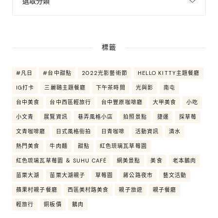
標籤
#凡日
#台中甜點
2022光影藝術節
HELLO KITTY主題餐廳
IG打卡
三麗鷗主題餐廳
下午茶時間
光與影
南屯
台中美食
台中西區輕旅行
台中豐原咖啡廳
大甲美食
小吃
小文青
展覽資訊
巷弄風格小店
拍照景點
捷運
採草莓
文青咖啡廳
日式風格街拍
日青咖啡
活動資訊
清水
熱門美食
牛肉麵
甜點
紅色琉璃瓦草莓園
紅色琉璃瓦草莓園 ＆ SUHU CAFÉ
網美景點
美食
老本鵝肉
苗栗大湖
苗栗大湖親子
草莓園
蔣公路夜市
藝文活動
蘋果村親子餐廳
西區美村路美食
親子旅遊
親子餐廳
輕旅行
銅板價
鵝肉