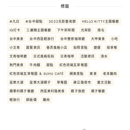
標籤
#凡日
#台中甜點
2022光影藝術節
HELLO KITTY主題餐廳
IG打卡
三麗鷗主題餐廳
下午茶時間
光與影
南屯
台中美食
台中西區輕旅行
台中豐原咖啡廳
大甲美食
小吃
小文青
展覽資訊
巷弄風格小店
拍照景點
捷運
採草莓
文青咖啡廳
日式風格街拍
日青咖啡
活動資訊
清水
熱門美食
牛肉麵
甜點
紅色琉璃瓦草莓園
紅色琉璃瓦草莓園 ＆ SUHU CAFÉ
網美景點
美食
老本鵝肉
苗栗大湖
苗栗大湖親子
草莓園
蔣公路夜市
藝文活動
蘋果村親子餐廳
西區美村路美食
親子旅遊
親子餐廳
輕旅行
銅板價
鵝肉