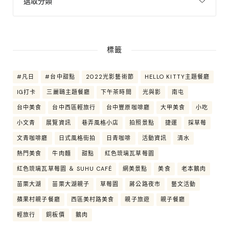
標籤
#凡日
#台中甜點
2022光影藝術節
HELLO KITTY主題餐廳
IG打卡
三麗鷗主題餐廳
下午茶時間
光與影
南屯
台中美食
台中西區輕旅行
台中豐原咖啡廳
大甲美食
小吃
小文青
展覽資訊
巷弄風格小店
拍照景點
捷運
採草莓
文青咖啡廳
日式風格街拍
日青咖啡
活動資訊
清水
熱門美食
牛肉麵
甜點
紅色琉璃瓦草莓園
紅色琉璃瓦草莓園 ＆ SUHU CAFÉ
網美景點
美食
老本鵝肉
苗栗大湖
苗栗大湖親子
草莓園
蔣公路夜市
藝文活動
蘋果村親子餐廳
西區美村路美食
親子旅遊
親子餐廳
輕旅行
銅板價
鵝肉