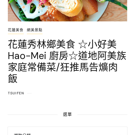
花蓮美食
網美景點
花蓮秀林鄉美食 ☆小好美
Hao-Mei 廚房☆道地阿美族
家庭常備菜/狂推馬告爌肉
飯
TSUIFEN
選單