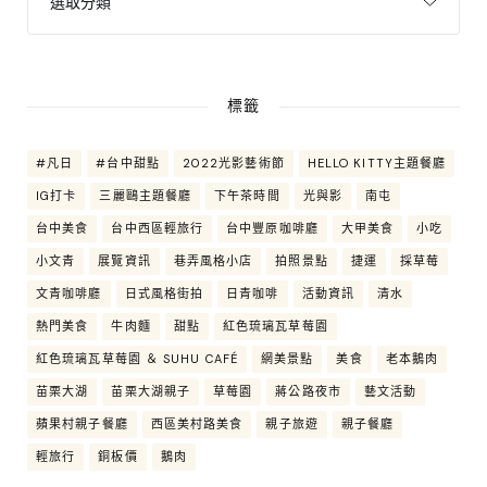
標籤
#凡日
#台中甜點
2022光影藝術節
HELLO KITTY主題餐廳
IG打卡
三麗鷗主題餐廳
下午茶時間
光與影
南屯
台中美食
台中西區輕旅行
台中豐原咖啡廳
大甲美食
小吃
小文青
展覽資訊
巷弄風格小店
拍照景點
捷運
採草莓
文青咖啡廳
日式風格街拍
日青咖啡
活動資訊
清水
熱門美食
牛肉麵
甜點
紅色琉璃瓦草莓園
紅色琉璃瓦草莓園 ＆ SUHU CAFÉ
網美景點
美食
老本鵝肉
苗栗大湖
苗栗大湖親子
草莓園
蔣公路夜市
藝文活動
蘋果村親子餐廳
西區美村路美食
親子旅遊
親子餐廳
輕旅行
銅板價
鵝肉