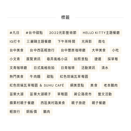
標籤
#凡日
#台中甜點
2022光影藝術節
HELLO KITTY主題餐廳
IG打卡
三麗鷗主題餐廳
下午茶時間
光與影
南屯
台中美食
台中西區輕旅行
台中豐原咖啡廳
大甲美食
小吃
小文青
展覽資訊
巷弄風格小店
拍照景點
捷運
採草莓
文青咖啡廳
日式風格街拍
日青咖啡
活動資訊
清水
熱門美食
牛肉麵
甜點
紅色琉璃瓦草莓園
紅色琉璃瓦草莓園 ＆ SUHU CAFÉ
網美景點
美食
老本鵝肉
苗栗大湖
苗栗大湖親子
草莓園
蔣公路夜市
藝文活動
蘋果村親子餐廳
西區美村路美食
親子旅遊
親子餐廳
輕旅行
銅板價
鵝肉