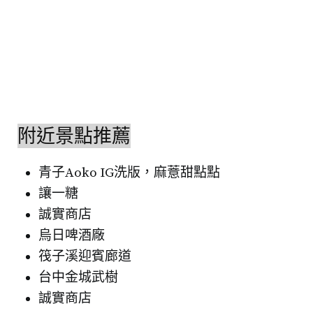
附近景點推薦
青子Aoko I
G洗版，麻薏甜點點
讓一糖
誠實商店
烏日啤酒廠
筏子溪迎賓廊道
台中金城武樹
誠實商店