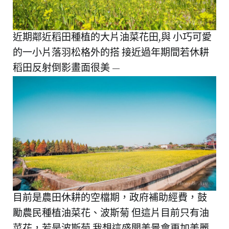
近期鄰近稻田種植的大片油菜花田,與 小巧可愛
的一小片落羽松格外的搭 接近過年期間若休耕
稻田反射倒影畫面很美 —
目前是農田休耕的空檔期，政府補助經費，鼓
勵農民種植油菜花、波斯菊 但這片目前只有油
菜花，若是波斯菊 我想這盛開美景會更加美麗