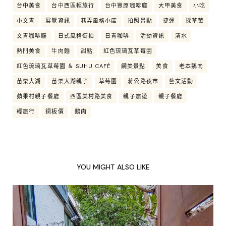
台中美食
台中西區輕旅行
台中豐原咖啡廳
大甲美食
小吃
小文青
展覽資訊
巷弄風格小店
拍照景點
捷運
採草莓
文青咖啡廳
日式風格街拍
日青咖啡
活動資訊
清水
熱門美食
牛肉麵
甜點
紅色琉璃瓦草莓園
紅色琉璃瓦草莓園 ＆ SUHU CAFÉ
網美景點
美食
老本鵝肉
苗栗大湖
苗栗大湖親子
草莓園
蔣公路夜市
藝文活動
蘋果村親子餐廳
西區美村路美食
親子旅遊
親子餐廳
輕旅行
銅板價
鵝肉
YOU MIGHT ALSO LIKE