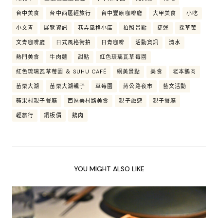
台中美食
台中西區輕旅行
台中豐原咖啡廳
大甲美食
小吃
小文青
展覽資訊
巷弄風格小店
拍照景點
捷運
採草莓
文青咖啡廳
日式風格街拍
日青咖啡
活動資訊
清水
熱門美食
牛肉麵
甜點
紅色琉璃瓦草莓園
紅色琉璃瓦草莓園 ＆ SUHU CAFÉ
網美景點
美食
老本鵝肉
苗栗大湖
苗栗大湖親子
草莓園
蔣公路夜市
藝文活動
蘋果村親子餐廳
西區美村路美食
親子旅遊
親子餐廳
輕旅行
銅板價
鵝肉
YOU MIGHT ALSO LIKE