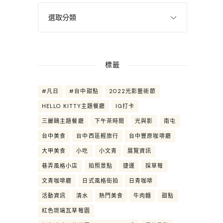
標籤
#凡日
#台中甜點
2022光影藝術節
HELLO KITTY主題餐廳
IG打卡
三麗鷗主題餐廳
下午茶時間
光與影
南屯
台中美食
台中西區輕旅行
台中豐原咖啡廳
大甲美食
小吃
小文青
展覽資訊
巷弄風格小店
拍照景點
捷運
採草莓
文青咖啡廳
日式風格街拍
日青咖啡
活動資訊
清水
熱門美食
牛肉麵
甜點
紅色琉璃瓦草莓園