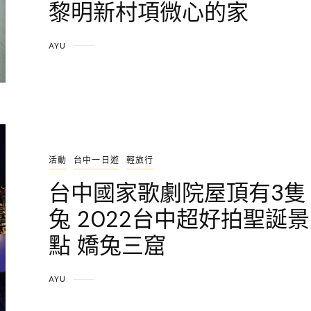
黎明新村項微心的家
AYU
活動
台中一日遊
輕旅行
台中國家歌劇院屋頂有3隻
兔 2022台中超好拍聖誕景
點 嬌兔三窟
AYU