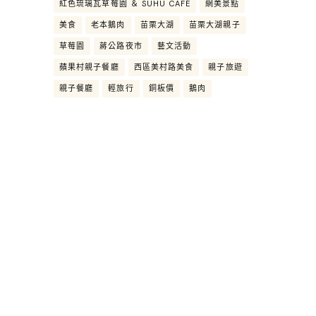
紅色琉璃瓦草莓園 ＆ SUHU CAFÉ
網美景點
美食
老本鵝肉
苗栗大湖
苗栗大湖親子
草莓園
蔣公路夜市
藝文活動
蘋果村親子餐廳
西區美村路美食
親子旅遊
親子餐廳
輕旅行
銅板價
鵝肉