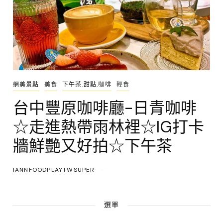
網美景點
美食
下午茶.甜點.咖啡
輕食
台中豐原咖啡廳-日青咖啡
☆走進熱帶雨林裡☆IG打卡
牆鮮艷又好拍☆下午茶
IANNFOODPLAYTWSUPER
選單