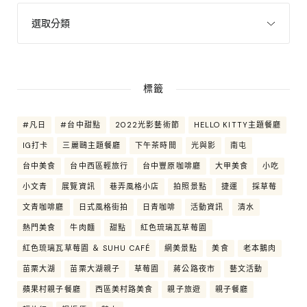
標籤
#凡日
#台中甜點
2022光影藝術節
HELLO KITTY主題餐廳
IG打卡
三麗鷗主題餐廳
下午茶時間
光與影
南屯
台中美食
台中西區輕旅行
台中豐原咖啡廳
大甲美食
小吃
小文青
展覽資訊
巷弄風格小店
拍照景點
捷運
採草莓
文青咖啡廳
日式風格街拍
日青咖啡
活動資訊
清水
熱門美食
牛肉麵
甜點
紅色琉璃瓦草莓園
紅色琉璃瓦草莓園 ＆ SUHU CAFÉ
網美景點
美食
老本鵝肉
苗栗大湖
苗栗大湖親子
草莓園
蔣公路夜市
藝文活動
蘋果村親子餐廳
西區美村路美食
親子旅遊
親子餐廳