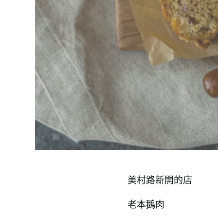
美村路新開的店
老本鵝肉