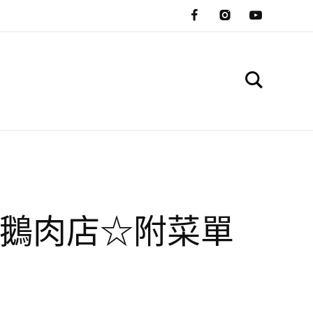
格鵝肉店☆附菜單