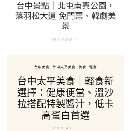
台中景點｜北屯南興公園，
圖｜第四屆台中入選店家、
台中景點｜冬季田間限定霧
落羽松大道 免門票、韓劇美
地址、特色、Google Maps
峰溪南的粉紅蕎麥花海
景
路線懶人包
1 MIN READ
1 MIN READ
2 MINS READ
台中美食
台中太平美食
美食
輕食
台中太平美食｜輕食新
選擇：健康便當、溫沙
拉搭配特製醬汁，低卡
高蛋白首選
1 MIN READ