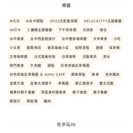
標籤
#凡日
#台中甜點
2022光影藝術節
HELLO KITTY主題餐廳
IG打卡
三麗鷗主題餐廳
下午茶時間
光與影
南屯
台中美食
台中西區輕旅行
台中豐原咖啡廳
大甲美食
小吃
小文青
展覽資訊
巷弄風格小店
拍照景點
捷運
採草莓
文青咖啡廳
日式風格街拍
日青咖啡
活動資訊
清水
熱門美食
牛肉麵
甜點
紅色琉璃瓦草莓園
紅色琉璃瓦草莓園 ＆ SUHU CAFÉ
網美景點
美食
老本鵝肉
苗栗大湖
苗栗大湖親子
草莓園
蔣公路夜市
藝文活動
蘋果村親子餐廳
西區美村路美食
親子旅遊
親子餐廳
輕旅行
銅板價
鵝肉
吃步玩IG