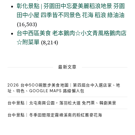
彰化景點 | 芬園田中忘憂美麗稻浪地景 芬園
田中小屋 四季皆不同景色 花海 稻浪 綠油油
(16,503)
台中西區美食 老本鵝肉☆小文青風格鵝肉店
☆附菜單
(8,214)
最新文章
2026 台中500碗散步美食地圖｜第四屆台中入選店家、地
址、特色、GOOGLE MAPS 路線懶人包
台中景點｜北屯南興公園，落羽松大道 免門票、韓劇美景
台中景點｜冬季田間限定霧峰溪南的粉紅蕎麥花海