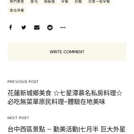
熱門美食
南屯
銅板價
早餐
炒麵
大墩一街早餐
南屯早餐
WRITE COMMENT
PREVIOUS POST
花蓮新城鄉美食 ☆七星潭慕名私房料理☆
必吃無菜單原民料理~體驗在地美味
NEXT POST
台中西區景點 – 勤美活動|七月半 巨大外星