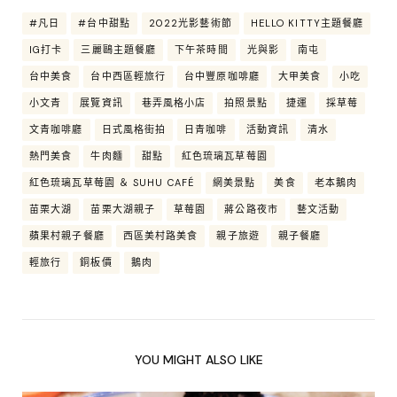
#凡日
#台中甜點
2022光影藝術節
HELLO KITTY主題餐廳
IG打卡
三麗鷗主題餐廳
下午茶時間
光與影
南屯
台中美食
台中西區輕旅行
台中豐原咖啡廳
大甲美食
小吃
小文青
展覽資訊
巷弄風格小店
拍照景點
捷運
採草莓
文青咖啡廳
日式風格街拍
日青咖啡
活動資訊
清水
熱門美食
牛肉麵
甜點
紅色琉璃瓦草莓園
紅色琉璃瓦草莓園 ＆ SUHU CAFÉ
網美景點
美食
老本鵝肉
苗栗大湖
苗栗大湖親子
草莓園
蔣公路夜市
藝文活動
蘋果村親子餐廳
西區美村路美食
親子旅遊
親子餐廳
輕旅行
銅板價
鵝肉
YOU MIGHT ALSO LIKE